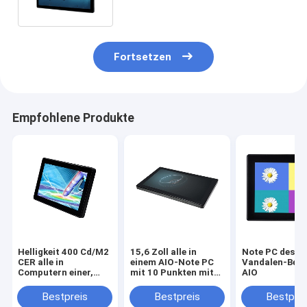
698.4×392.85mm
Fortsetzen
Empfohlene Produkte
Helligkeit 400 Cd/M2
15,6 Zoll alle in
Note PC des
CER alle in
einem AIO-Note PC
Vandalen-Bewe
Computern einer,
mit 10 Punkten mit
AIO
ODM-Touch Screen
großem Bildschirm
AIO Desktop
Bestpreis
Bestpreis
Bestprei