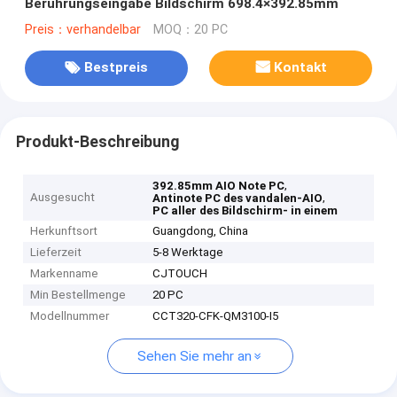
Berührungseingabe Bildschirm 698.4×392.85mm
Preis：verhandelbar
MOQ：20 PC
Bestpreis
Kontakt
Produkt-Beschreibung
,
392.85mm AIO Note PC
Ausgesucht
,
Antinote PC des vandalen-AIO
PC aller des Bildschirm- in einem
Herkunftsort
Guangdong, China
Lieferzeit
5-8 Werktage
Markenname
CJTOUCH
Min Bestellmenge
20 PC
Modellnummer
CCT320-CFK-QM3100-I5
Sehen Sie mehr an