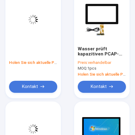
Wasser prüft
kapazitiven PCAP-
Touch Screen
Holen Sie sich aktuelle Preis
Preis:
verhandelbar
Monitor für Kiosk
MOQ:
1pcs
Position 7-55“
Holen Sie sich aktuelle Preis
Kontakt
Kontakt