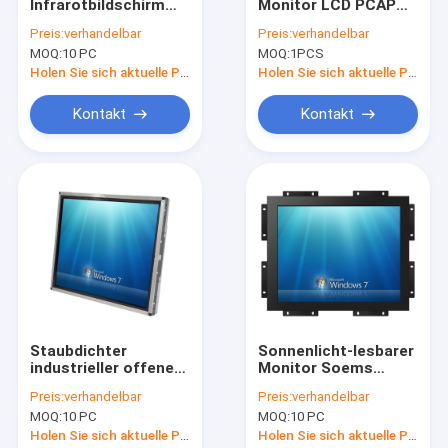
Infrarotbildschirm
Monitor LCD PCAP
Fabrik Tour
der noten-21.5inch
mit Stand 15,6 Zoll-
Preis:
verhandelbar
Preis:
verhandelbar
für Kioske 10 Punkte
Desktop 50-60 Hz
MOQ:
10 PC
MOQ:
1PCS
multi Noten-
Qualitätskontrolle
Holen Sie sich aktuelle Preis
Holen Sie sich aktuelle Preis
Kontakt
Kontakt
Kontakt
Nachrichten
Alle Fälle
PCAP-Noten-Monitor
Infrarotnoten-Monitor
Staubdichter
Sonnenlicht-lesbarer
industrieller offener
Monitor Soems
AIO-Note PC
Rahmen LCD-
10.4inch mit 4:3 der
Preis:
verhandelbar
Preis:
verhandelbar
Aluminiummonitor 19
hohen Helligkeit
PCAP-Touch Screen
MOQ:
10 PC
MOQ:
10 PC
Energie Zoll DCs 12V
Holen Sie sich aktuelle Preis
Holen Sie sich aktuelle Preis