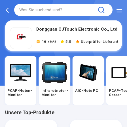
Dongguan CJTouch Electronic Co., Ltd
16
5.0
Überprüfter Lieferant
YEARS
PCAP-Noten-
Infrarotnoten-
AIO-Note PC
PCAP-To
Monitor
Monitor
Screen
Unsere Top-Produkte