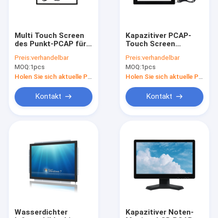
Multi Touch Screen
Kapazitiver PCAP-
des Punkt-PCAP für
Touch Screen
Ausbildung 32" - 55"
Oberflächenmonitor
Preis:
verhandelbar
Preis:
verhandelbar
Eingangsspannung
mit USB-
MOQ:
1pcs
MOQ:
1pcs
5V
Schnittstelle 10,4
Zoll Blendschutz
Holen Sie sich aktuelle Preis
Holen Sie sich aktuelle Preis
Kontakt
Kontakt
Startseite
Produkte
Über uns
Wasserdichter
Kapazitiver Noten-