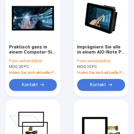
Praktisch ganz in
Imprägniern Sie alle
einem Computer-Sitz
in einem AIO-Note PC
RK3288 RK3399 AIO-
Vandalen prüfen ODM
Preis:
verhandelbar
Preis:
verhandelbar
Bildschirm-
10,1 Zoll
MOQ:
20 PC
MOQ:
10 PC
Blendschutz
Holen Sie sich aktuelle Preis
Holen Sie sich aktuelle Preis
Kontakt
Kontakt