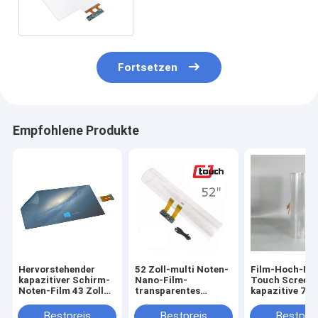
Film-
Fortsetzen
Empfohlene Produkte
Hervorstehender
52 Zoll-multi Noten-
Film-Hoch-Prä
kapazitiver Schirm-
Nano-Film-
Touch Screen
Noten-Film 43 Zoll
transparentes
kapazitive 75 
mit USB-
wasserdichtes
wechselwirken
Schnittstelle
staubdichtes
Bestpreis
Bestpreis
Bestprei