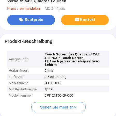
Verhältnis4:3 Quadrat 12.1inch
Preis：verhandelbar
MOQ：1pcs
Bestpreis
Kontakt
Produkt-Beschreibung
,
Touch Screen des Quadrat-PCAP
,
4:3 PCAP Touch Screen
Ausgesucht
12.1inch projektierte kapazitiven
Schirm
Herkunftsort
China
Lieferzeit
2-5 Arbeitstag
Markenname
CJTOUCH
Min Bestellmenge
1pcs
Modellnummer
CPI121T00-6F-C00
Sehen Sie mehr an