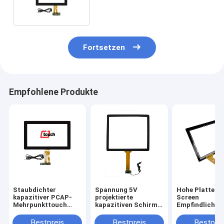
12.1inch
Fortsetzen
Empfohlene Produkte
Staubdichter
Spannung 5V
Hohe Platte T
kapazitiver PCAP-
projektierte
Screen
Mehrpunkttouch
kapazitiven Schirm,
Empfindlichke
Screen mit USB-
19 den Vandalproof
PCAP für AIO-
Schnittstelle 13,3“
Noten-Monitor des
PC 15,6 Zoll
Bestpreis
Bestpreis
Bestprei