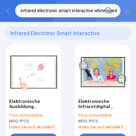
Infrared Electronic Smart Interactive
Whiteboard
(4)
Elektronische
Elektronische
Ausbildung
Infrarotdigital
wechselwirkendes
wechselwirkendes
Preis:
verhandelbar
Preis:
verhandelbar
Whiteboard 84 Zoll-
Whiteboard für
MOQ:
1PCS
MOQ:
1PCS
Infrarot für
Schulen 78 Zoll
Klassenzimmer
Holen Sie sich aktuelle Preis
Holen Sie sich aktuelle Preis