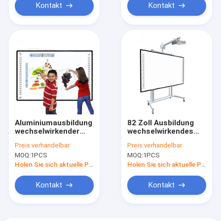
Kontakt
Kontakt
Aluminiumausbildung
82 Zoll Ausbildung
wechselwirkender
wechselwirkendes
Whiteboard, 95 Zoll
Whiteboard für
Preis:
verhandelbar
Preis:
verhandelbar
elektronisches
unterrichtendes
MOQ:
1PCS
MOQ:
1PCS
Whiteboard für
Aluminiumlegierungs-
Unterricht
Feld
Holen Sie sich aktuelle Preis
Holen Sie sich aktuelle Preis
Kontakt
Kontakt