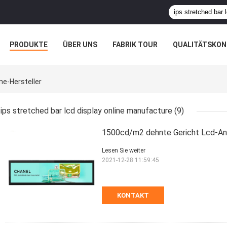
PRODUKTE
ÜBER UNS
FABRIK TOUR
QUALITÄTSKON
ne-Hersteller
ips stretched bar lcd display online manufacture
(9)
1500cd/m2 dehnte Gericht Lcd-Anz
Lesen Sie weiter
2021-12-28 11:59:45
KONTAKT