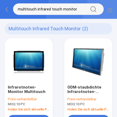
Multitouch Infrared Touch Monitor
(2)
Infrarotnoten-
ODM-staubdichte
Monitor Multitouch
Infrarotnoten-
Bildschirm-multi
Preis:
verhandelbar
Preis:
verhandelbar
Noten-Antivandale
MOQ:
10 PC
MOQ:
10 PC
Holen Sie sich aktuelle Preis
Holen Sie sich aktuelle Preis