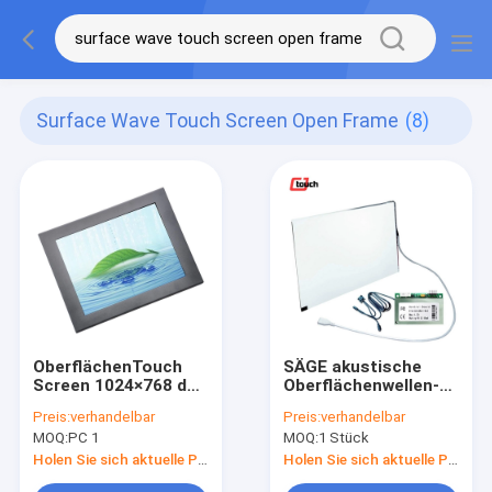
Surface Wave Touch Screen Open Frame
(8)
OberflächenTouch
SÄGE akustische
Screen 1024×768 der
Oberflächenwellen-
wellen-10.4inch
Touch Screen,
Preis:
verhandelbar
Preis:
verhandelbar
offener Rahmen
CJTOUCH 12,1 Zoll-
MOQ:
PC 1
MOQ:
1 Stück
wasserdicht
Touch Screen
Holen Sie sich aktuelle Preis
Holen Sie sich aktuelle Preis