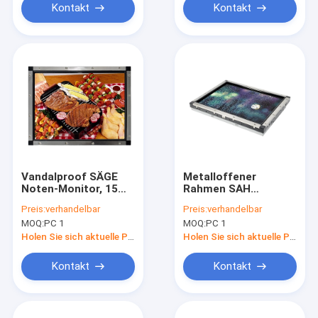
Kontakt
Kontakt
Vandalproof SÄGE
Metalloffener
Noten-Monitor, 15
Rahmen SAH
Zoll-offener Rahmen
Entschließung
Preis:
verhandelbar
Preis:
verhandelbar
LCD-Monitor
Noten-Monitor LCD
MOQ:
PC 1
MOQ:
PC 1
4k 15 Zoll
Holen Sie sich aktuelle Preis
Holen Sie sich aktuelle Preis
Kontakt
Kontakt