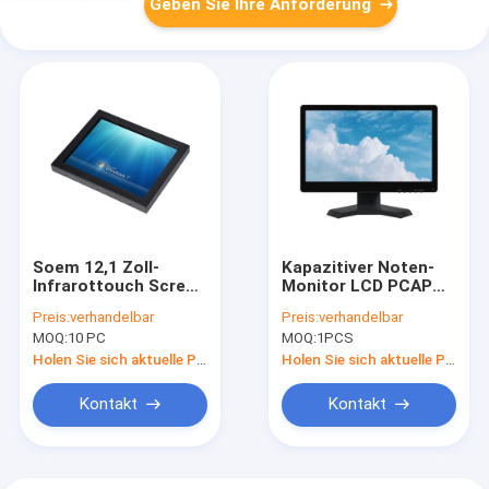
Geben Sie Ihre Anforderung
Soem 12,1 Zoll-
Kapazitiver Noten-
Infrarottouch Screen
Monitor LCD PCAP
Bildschirm-Helligkeit
mit Stand 15,6 Zoll-
Preis:
verhandelbar
Preis:
verhandelbar
1000cd/M2
Desktop 50-60 Hz
MOQ:
10 PC
MOQ:
1PCS
Holen Sie sich aktuelle Preis
Holen Sie sich aktuelle Preis
Kontakt
Kontakt