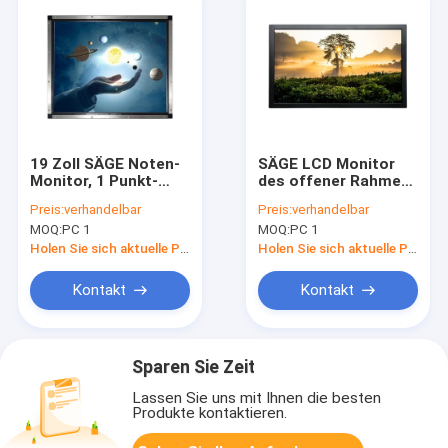
19 Zoll SÄGE Noten-
SÄGE LCD Monitor
Monitor, 1 Punkt-
des offener Rahmen-
offener Rahmen-
Bildschirm- 23,6 Zoll
Preis:
verhandelbar
Preis:
verhandelbar
Touch Screen
an der Wand
MOQ:
PC 1
MOQ:
PC 1
Monitor
befestigt
Holen Sie sich aktuelle Preis
Holen Sie sich aktuelle Preis
Kontakt
Kontakt
Sparen Sie Zeit
Lassen Sie uns mit Ihnen die besten
Produkte kontaktieren.