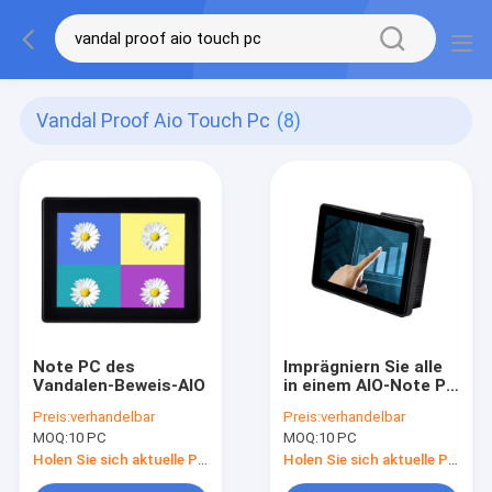
Vandal Proof Aio Touch Pc
(8)
Note PC des
Imprägniern Sie alle
Vandalen-Beweis-AIO
in einem AIO-Note PC
Vandalen prüfen ODM
Preis:
verhandelbar
Preis:
verhandelbar
10,1 Zoll
MOQ:
10 PC
MOQ:
10 PC
Holen Sie sich aktuelle Preis
Holen Sie sich aktuelle Preis