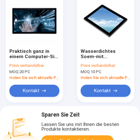
Praktisch ganz in
Wasserdichtes
einem Computer-Sitz
Soem-mit
RK3288 RK3399 AIO-
Berührungseingabe
Preis:
verhandelbar
Preis:
verhandelbar
Bildschirm-
Bildschirm alles in
MOQ:
20 PC
MOQ:
10 PC
Blendschutz
einem
Arbeitsplatzrechner-
Holen Sie sich aktuelle Preis
Holen Sie sich aktuelle Preis
Computer-Sitz I3 I5
I7 Android
Kontakt
Kontakt
Sparen Sie Zeit
Lassen Sie uns mit Ihnen die besten
Produkte kontaktieren.