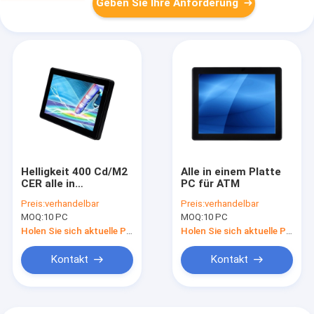
Geben Sie Ihre Anforderung
Helligkeit 400 Cd/M2
Alle in einem Platte
CER alle in
PC für ATM
Computern einer,
Preis:
verhandelbar
Preis:
verhandelbar
ODM-Touch Screen
MOQ:
10 PC
MOQ:
10 PC
AIO Desktop
Holen Sie sich aktuelle Preis
Holen Sie sich aktuelle Preis
Kontakt
Kontakt