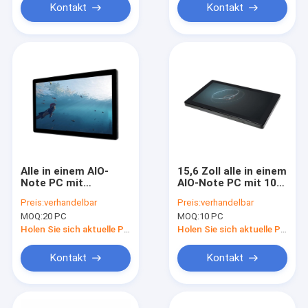
Kontakt
Kontakt
Alle in einem AIO-
15,6 Zoll alle in einem
Note PC mit
AIO-Note PC mit 10
Antivandalen-mit
Punkten mit großem
Preis:
verhandelbar
Preis:
verhandelbar
Berührungseingabe
Bildschirm
MOQ:
20 PC
MOQ:
10 PC
Bildschirm
698.4×392.85mm
Holen Sie sich aktuelle Preis
Holen Sie sich aktuelle Preis
Kontakt
Kontakt