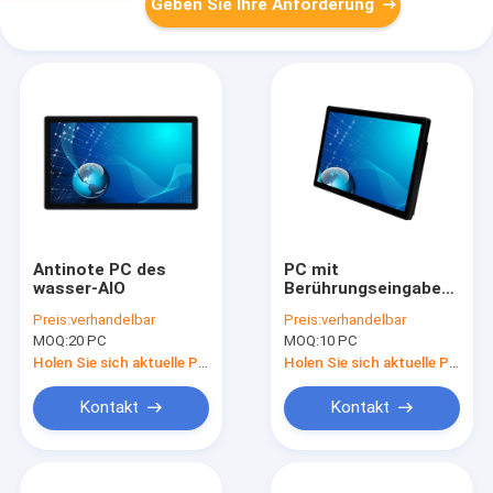
Geben Sie Ihre Anforderung
Antinote PC des
PC mit
wasser-AIO
Berührungseingabe
Bildschirms RAMs
Preis:
verhandelbar
Preis:
verhandelbar
2GB-32GB AIO,
MOQ:
20 PC
MOQ:
10 PC
Antivandale 23,8" alle
im One Touch-
Holen Sie sich aktuelle Preis
Holen Sie sich aktuelle Preis
Desktop
Kontakt
Kontakt