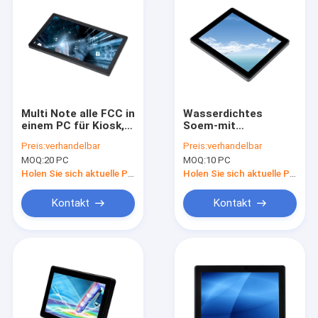
Multi Note alle FCC in
Wasserdichtes
einem PC für Kiosk,
Soem-mit
18,5“ kapazitiver PC
Berührungseingabe
Preis:
verhandelbar
Preis:
verhandelbar
des Bildschirm-
Bildschirm alles in
MOQ:
20 PC
MOQ:
10 PC
einem
Arbeitsplatzrechner-
Holen Sie sich aktuelle Preis
Holen Sie sich aktuelle Preis
Computer-Sitz I3 I5
I7 Android
Kontakt
Kontakt
Startseite
Produkte
Über uns