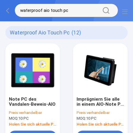
Waterproof Aio Touch Pc
(12)
Note PC des
Imprägniern Sie alle
Vandalen-Beweis-AIO
in einem AIO-Note PC
Vandalen prüfen ODM
Preis:
verhandelbar
Preis:
verhandelbar
10,1 Zoll
MOQ:
10 PC
MOQ:
10 PC
Holen Sie sich aktuelle Preis
Holen Sie sich aktuelle Preis