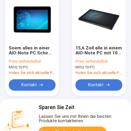
Soem alles in einer
15,6 Zoll alle in einem
AIO-Note PC Schirm-
AIO-Note PC mit 10
Sitz J1900 I3 I5 I7
Punkten mit großem
Preis:
verhandelbar
Preis:
verhandelbar
CPU 10.1inch 50-60
Bildschirm
MOQ:
10 PC
MOQ:
10 PC
Hz
Holen Sie sich aktuelle Preis
Holen Sie sich aktuelle Preis
Kontakt
Kontakt
Sparen Sie Zeit
Lassen Sie uns mit Ihnen die besten
Produkte kontaktieren.