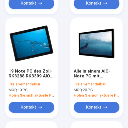
Kontakt
Kontakt
19 Note PC des Zoll-
Alle in einem AIO-
RK3288 RK3399 AIO
Note PC mit
mit wasserdichtem
Antivandalen-mit
Preis:
verhandelbar
Preis:
verhandelbar
PCAP-Touch Screen
Berührungseingabe
MOQ:
10 PC
MOQ:
20 PC
Bildschirm
698.4×392.85mm
Holen Sie sich aktuelle Preis
Holen Sie sich aktuelle Preis
Kontakt
Kontakt