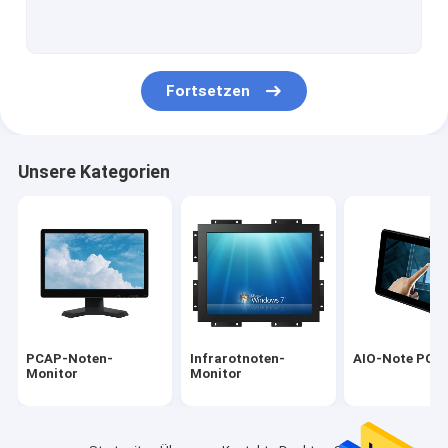
Infrarottouch Screen
Industrielle Anzeigen-Monitoren
Fortsetzen
SÄGE Noten-Monitor
PCAP-Noten-Folie
Unsere Kategorien
LCD im Freien, der Anzeige annonciert
Touch Screen Unterrichts-Brett
TFT LCD-Platte
Akustische Oberflächenwellen-Touch Screen
PCAP-Noten-
Infrarotnoten-
AIO-Note PC
Widerstrebender Touch Screen
Monitor
Monitor
Gebogener Touch Screen Monitor