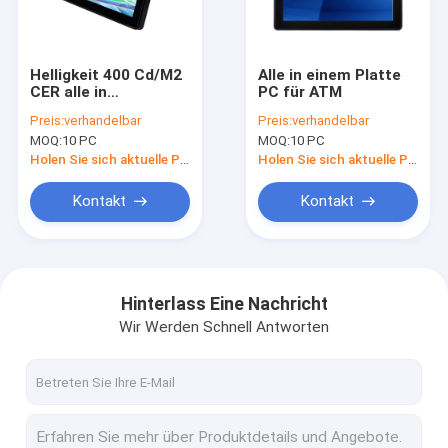
Fabrik Tour
Qualitätskontrolle
Helligkeit 400 Cd/M2
Alle in einem Platte
CER alle in
PC für ATM
Kontakt
Computern einer,
Preis:
verhandelbar
Preis:
verhandelbar
ODM-Touch Screen
MOQ:
10 PC
MOQ:
10 PC
AIO Desktop
Nachrichten
Holen Sie sich aktuelle Preis
Holen Sie sich aktuelle Preis
Alle Fälle
Kontakt
Kontakt
PCAP-Noten-Monitor
Hinterlass Eine Nachricht
Wir Werden Schnell Antworten
Infrarotnoten-Monitor
AIO-Note PC
PCAP-Touch Screen