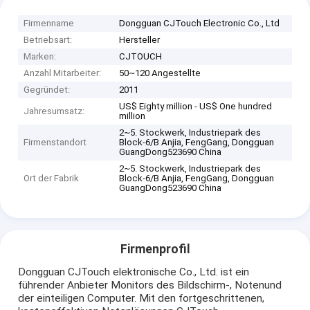
Firmenname
Dongguan CJTouch Electronic Co., Ltd
Betriebsart:
Hersteller
Marken:
CJTOUCH
Anzahl Mitarbeiter:
50~120 Angestellte
Gegründet:
2011
US$ Eighty million - US$ One hundred
Jahresumsatz:
million
2~5. Stockwerk, Industriepark des
Firmenstandort
Block-6/B Anjia, FengGang, Dongguan
GuangDong523690 China
2~5. Stockwerk, Industriepark des
Ort der Fabrik
Block-6/B Anjia, FengGang, Dongguan
GuangDong523690 China
Firmenprofil
Dongguan CJTouch elektronische Co., Ltd. ist ein
führender Anbieter Monitors des Bildschirm-, Notenund
der einteiligen Computer. Mit den fortgeschrittenen,