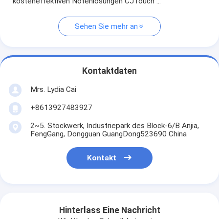
kosteneffektiven Notenlösungen CJTouch ...
Sehen Sie mehr an
Kontaktdaten
Mrs. Lydia Cai
+8613927483927
2~5. Stockwerk, Industriepark des Block-6/B Anjia,
FengGang, Dongguan GuangDong523690 China
Kontakt
Hinterlass Eine Nachricht