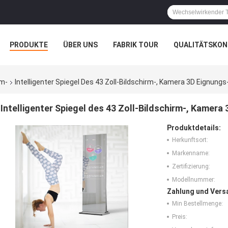
PRODUKTE
ÜBER UNS
FABRIK TOUR
QUALITÄTSKON
rm-
Intelligenter Spiegel Des 43 Zoll-Bildschirm-, Kamera 3D Eignung
Intelligenter Spiegel des 43 Zoll-Bildschirm-, Kamer
Produktdetails:
Herkunftsort:
Markenname:
Zertifizierung:
Modellnummer:
Zahlung und Vers
Min Bestellmenge:
Preis: