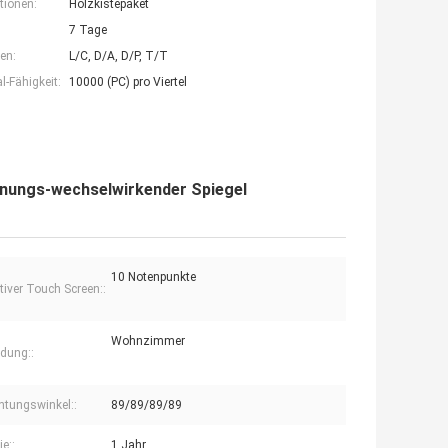
tionen:
Holzkistepaket
7 Tage
en:
L/C, D/A, D/P, T/T
-Fähigkeit:
10000 (PC) pro Viertel
Eignungs-wechselwirkender Spiegel
10 Notenpunkte
tiver Touch Screen::
Wohnzimmer
dung::
htungswinkel::
89/89/89/89
e::
1 Jahr