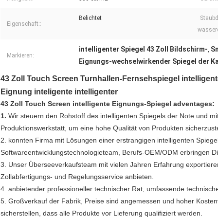
Belichtet
Staubd
Eigenschaft::
wasserd
intelligenter Spiegel 43 Zoll Bildschirm-
Sm
,
Markieren:
Eignungs-wechselwirkender Spiegel der 
43 Zoll Touch Screen Turnhallen-Fernsehspiegel intellige
Eignung inteligente intelligenter
43 Zoll Touch Screen intelligente Eignungs-Spiegel adventages:
1.
Wir steuern den Rohstoff des intelligenten Spiegels der Note und mit
Produktionswerkstatt, um eine hohe Qualität von Produkten sicherzuste
2. konnten Firma mit Lösungen einer erstrangigen intelligenten Spieg
Softwareentwicklungstechnologieteam, Berufs-OEM/ODM erbringen Die
3. Unser Überseeverkaufsteam mit vielen Jahren Erfahrung exportiere
Zollabfertigungs- und Regelungsservice anbieten.
4. anbietender professioneller technischer Rat, umfassende technisch
5. Großverkauf der Fabrik, Preise sind angemessen und hoher Kostenver
sicherstellen, dass alle Produkte vor Lieferung qualifiziert werden.