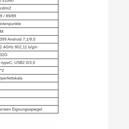
0 x1080
 cd/m2
9 / 89/89
Notenpunkte
7M
99 Android 7,1/9,0
 2.4GHz 802,11 b/g/n
32G
-typeC; USB2.0/3,0
*2
perfettskala
 Screen Eignungsspiegel