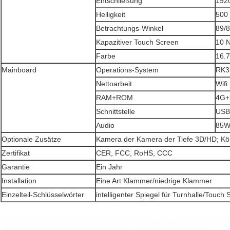
Entschließung
192
Helligkeit
500
Betrachtungs-Winkel
89/8
Kapazitiver Touch Screen
10 
Farbe
16.
Mainboard
Operations-System
RK33
Nettoarbeit
Wifi
RAM+ROM
4G+
Schnittstelle
USB
Audio
85W
Optionale Zusätze
Kamera der Kamera der Tiefe 3D/HD; Kör
Zertifikat
CER, FCC, RoHS, CCC
Garantie
Ein Jahr
Installation
Eine Art Klammer/niedrige Klammer
Einzelteil-Schlüsselwörter
intelligenter Spiegel für Turnhalle/Touch