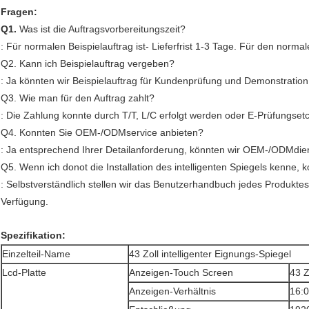
Fragen:
Q1.
Was ist die Auftragsvorbereitungszeit?
: Für normalen Beispielauftrag ist- Lieferfrist 1-3 Tage. Für den norm
Q2. Kann ich Beispielauftrag vergeben?
: Ja könnten wir Beispielauftrag für Kundenprüfung und Demonstrati
Q3. Wie man für den Auftrag zahlt?
: Die Zahlung konnte durch T/T, L/C erfolgt werden oder E-Prüfungsetc
Q4. Konnten Sie OEM-/ODMservice anbieten?
: Ja entsprechend Ihrer Detailanforderung, könnten wir OEM-/ODMdienst
Q5. Wenn ich donot die Installation des intelligenten Spiegels kenne, 
: Selbstverständlich stellen wir das Benutzerhandbuch jedes Produktes
Verfügung.
Spezifikation:
Einzelteil-Name
43 Zoll intelligenter Eignungs-Spiegel
Lcd-Platte
Anzeigen-Touch Screen
43 Z
Anzeigen-Verhältnis
16: