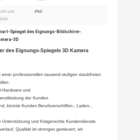
icht und
IP65
icht::
art-Spiegel des Eignungs-Bildschirm-
,
Kamera-3D
nter des Eignungs-Spiegels 3D Kamera
 einer professionellen tausend-stufigen staubfreien
llen.
el-Hardware und
nstleistung der Kunden.
nd, könnte Kunden Berufsverschiffen-, Laden-,
e Unterstützung und fristgerechte Kundendienste.
lauf, Qualität ist strenges gesteuert, wir