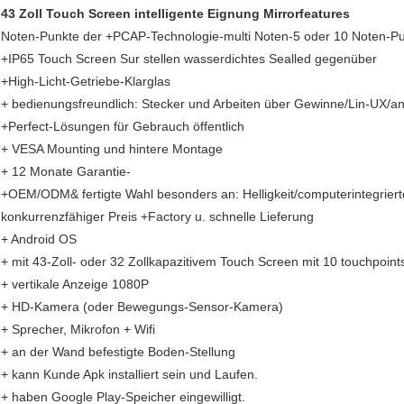
43 Zoll Touch Screen intelligente Eignung Mirrorfeatures
Noten-Punkte der +PCAP-Technologie-multi Noten-5 oder 10 Noten-P
+IP65 Touch Screen Sur stellen wasserdichtes Sealled gegenüber
+High-Licht-Getriebe-Klarglas
+ bedienungsfreundlich: Stecker und Arbeiten über Gewinne/Lin-UX/a
+Perfect-Lösungen für Gebrauch öffentlich
+ VESA Mounting und hintere Montage
+ 12 Monate Garantie-
+OEM/ODM& fertigte Wahl besonders an: Helligkeit/computerintegriert
konkurrenzfähiger Preis +Factory u. schnelle Lieferung
+ Android OS
+ mit 43-Zoll- oder 32 Zollkapazitivem Touch Screen mit 10 touchpoint
+ vertikale Anzeige 1080P
+ HD-Kamera (oder Bewegungs-Sensor-Kamera)
+ Sprecher, Mikrofon + Wifi
+ an der Wand befestigte Boden-Stellung
+ kann Kunde Apk installiert sein und Laufen.
+ haben Google Play-Speicher eingewilligt.