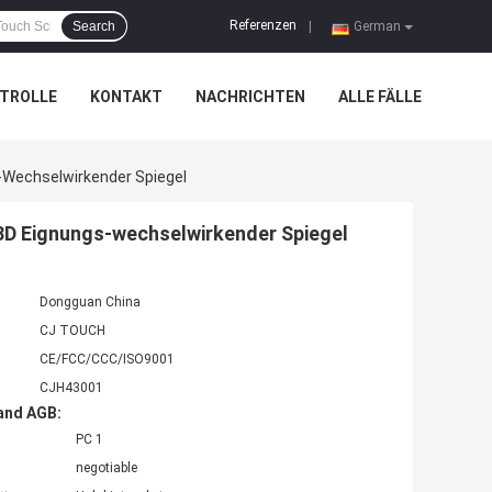
Referenzen
Search
|
German
TROLLE
KONTAKT
NACHRICHTEN
ALLE FÄLLE
s-Wechselwirkender Spiegel
a 3D Eignungs-wechselwirkender Spiegel
Dongguan China
CJ TOUCH
CE/FCC/CCC/ISO9001
CJH43001
and AGB:
PC 1
negotiable