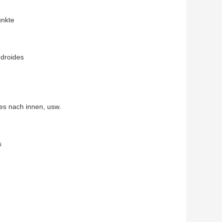
unkte
ndroides
es nach innen, usw.
s