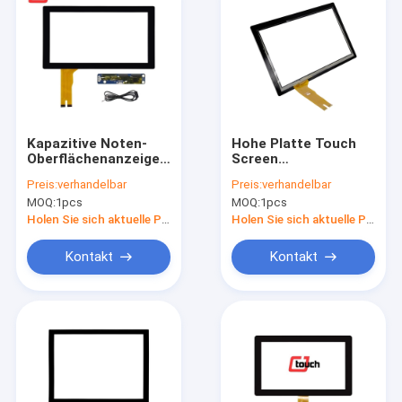
Kapazitive Noten-
Hohe Platte Touch
Oberflächenanzeige
Screen
PCT mit großem
Empfindlichkeit LCD
Preis:
verhandelbar
Preis:
verhandelbar
Bildschirm für Kiosk
PCAP für AIO-Note
MOQ:
1pcs
MOQ:
1pcs
des öffentlichen
PC 15,6 Zoll
Orts
Holen Sie sich aktuelle Preis
Holen Sie sich aktuelle Preis
Kontakt
Kontakt
Startseite
Produkte
Über uns