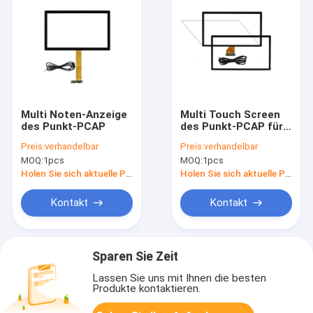
Multi Noten-Anzeige
Multi Touch Screen
des Punkt-PCAP
des Punkt-PCAP für
Ausbildung 32" - 55"
Preis:
verhandelbar
Preis:
verhandelbar
Eingangsspannung
MOQ:
1pcs
MOQ:
1pcs
5V
Holen Sie sich aktuelle Preis
Holen Sie sich aktuelle Preis
Kontakt
Kontakt
Sparen Sie Zeit
Lassen Sie uns mit Ihnen die besten
Produkte kontaktieren.