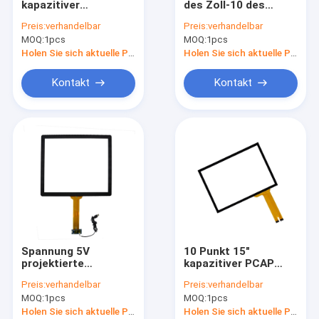
kapazitiver
des Zoll-10 des
Infrarottouch Screen
widerstrebender
Punkt-PCAP mit 3mm
Preis:
verhandelbar
Preis:
verhandelbar
Touch Screen für
Glasvandalen-Beweis
MOQ:
Industrielle Anzeigen-Monitoren
1pcs
MOQ:
1pcs
Büro-Anlagen-
Monitor
Holen Sie sich aktuelle Preis
Holen Sie sich aktuelle Preis
SÄGE Noten-Monitor
Kontakt
Kontakt
PCAP-Noten-Folie
LCD im Freien, der Anzeige annonciert
Touch Screen Unterrichts-Brett
TFT LCD-Platte
Akustische Oberflächenwellen-Touch Screen
Spannung 5V
10 Punkt 15"
Widerstrebender Touch Screen
projektierte
kapazitiver PCAP
kapazitiven Schirm,
Touch Screen PCT
Preis:
verhandelbar
Preis:
verhandelbar
19 den Vandalproof
mit USB-
Gebogener Touch Screen Monitor
MOQ:
1pcs
MOQ:
1pcs
Noten-Monitor des
Schnittstelle
Zoll-PCAP
Holen Sie sich aktuelle Preis
Holen Sie sich aktuelle Preis