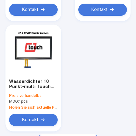
Ausgedehnte Stange LCD-Anzeige
Kontakt
Kontakt
Ausbildung wechselwirkendes Whiteboard
Intelligenter Spiegel des Bildschirm-
Wasserdichter 10
Punkt-multi Touch
Screen, helles
Preis:
verhandelbar
kapazitives multi
MOQ:
1pcs
Antifingerspitzentablett
Holen Sie sich aktuelle Preis
Kontakt