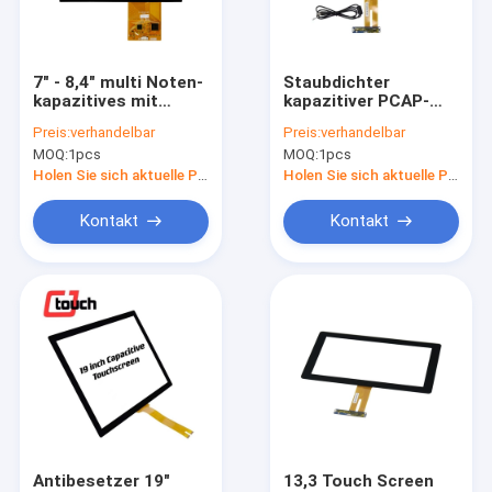
Fabrik Tour
Qualitätskontrolle
7" - 8,4" multi Noten-
Staubdichter
kapazitives mit
kapazitiver PCAP-
Kontakt
Berührungseingabe
Mehrpunkttouch
Preis:
verhandelbar
Preis:
verhandelbar
Bildschirm,
Screen mit USB-
MOQ:
1pcs
MOQ:
1pcs
staubdichter
Schnittstelle 13,3“
Nachrichten
Blendschutztouch
Holen Sie sich aktuelle Preis
Holen Sie sich aktuelle Preis
Screen PCAP
Alle Fälle
Kontakt
Kontakt
PCAP-Noten-Monitor
Infrarotnoten-Monitor
AIO-Note PC
PCAP-Touch Screen
Antibesetzer 19"
13,3 Touch Screen