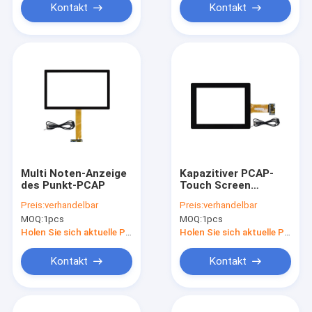
Kontakt
Kontakt
Multi Noten-Anzeige
Kapazitiver PCAP-
des Punkt-PCAP
Touch Screen
Oberflächenmonitor
Preis:
verhandelbar
Preis:
verhandelbar
mit USB-
MOQ:
1pcs
MOQ:
1pcs
Schnittstelle 10,4
Zoll Blendschutz
Holen Sie sich aktuelle Preis
Holen Sie sich aktuelle Preis
Kontakt
Kontakt