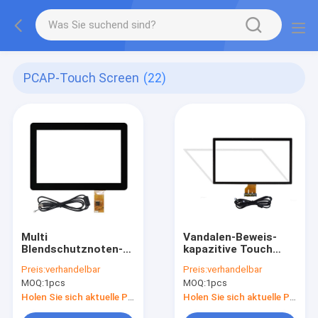
PCAP-Touch Screen
(22)
Multi
Vandalen-Beweis-
Blendschutznoten-
kapazitive Touch
kapazitives mit
Screen Platte
Preis:
verhandelbar
Preis:
verhandelbar
Berührungseingabe
MOQ:
1pcs
MOQ:
1pcs
Bildschirm
Holen Sie sich aktuelle Preis
Holen Sie sich aktuelle Preis