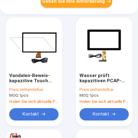
Geben Sie Ihre Anforderung
Vandalen-Beweis-
Wasser prüft
kapazitive Touch
kapazitiven PCAP-
Screen Platte
Touch Screen
Preis:
verhandelbar
Preis:
verhandelbar
Monitor für Kiosk
MOQ:
1pcs
MOQ:
1pcs
Position 7-55“
Holen Sie sich aktuelle Preis
Holen Sie sich aktuelle Preis
Kontakt
Kontakt