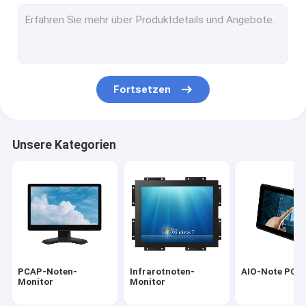
Infrarottouch Screen
Industrielle Anzeigen-Monitoren
SÄGE Noten-Monitor
Fortsetzen
PCAP-Noten-Folie
LCD im Freien, der Anzeige annonciert
Unsere Kategorien
Touch Screen Unterrichts-Brett
TFT LCD-Platte
Akustische Oberflächenwellen-Touch Screen
Widerstrebender Touch Screen
PCAP-Noten-
Infrarotnoten-
AIO-Note PC
Gebogener Touch Screen Monitor
Monitor
Monitor