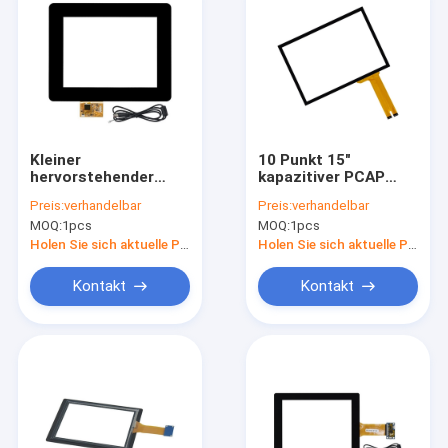
Kleiner
10 Punkt 15"
hervorstehender
kapazitiver PCAP
kapazitiver PCAP-
Touch Screen PCT
Preis:
verhandelbar
Preis:
verhandelbar
Touch Screen für
mit USB-
MOQ:
1pcs
MOQ:
1pcs
Spielautomaten 8,4
Schnittstelle
Zoll
Holen Sie sich aktuelle Preis
Holen Sie sich aktuelle Preis
Kontakt
Kontakt
Startseite
Produkte
Über uns