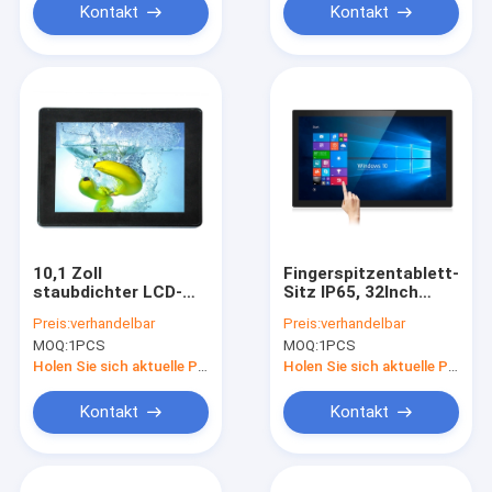
Kontakt
Kontakt
10,1 Zoll
Fingerspitzentablett-
staubdichter LCD-
Sitz IP65, 32Inch
Touch Screen,
Wechselstroms 220V
Preis:
verhandelbar
Preis:
verhandelbar
kapazitiver 3.3V
PCAP projektierte
MOQ:
1PCS
MOQ:
1PCS
Touch Screen
kapazitiven Touch
Monitor
Screen Monitor
Holen Sie sich aktuelle Preis
Holen Sie sich aktuelle Preis
Kontakt
Kontakt