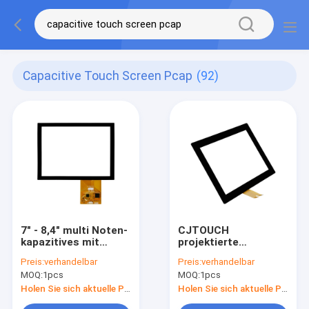
Capacitive Touch Screen Pcap
(92)
7" - 8,4" multi Noten-
CJTOUCH
kapazitives mit
projektierte
Berührungseingabe
kapazitiven Touch
Preis:
verhandelbar
Preis:
verhandelbar
Bildschirm,
Screen, langlebiges
MOQ:
1pcs
MOQ:
1pcs
staubdichter
Gut des 16:10 PCAP
Blendschutztouch
Fingerspitzentablett-
Holen Sie sich aktuelle Preis
Holen Sie sich aktuelle Preis
Screen PCAP
12,1“