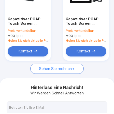
Fabrik Tour
Qualitätskontrolle
Kapazitiver PCAP
Kapazitiver PCAP-
Touch Screen
Touch Screen
Kontakt
Minisize für
Oberflächenmonitor
Preis:
verhandelbar
Preis:
verhandelbar
intelligente
mit USB-
MOQ:
1pcs
MOQ:
1pcs
Schließfächer 10,4
Schnittstelle 10,4
Nachrichten
Zoll
Zoll Blendschutz
Holen Sie sich aktuelle Preis
Holen Sie sich aktuelle Preis
Alle Fälle
Kontakt
Kontakt
Sehen Sie mehr an
PCAP-Noten-Monitor
Infrarotnoten-Monitor
Hinterlass Eine Nachricht
Wir Werden Schnell Antworten
AIO-Note PC
PCAP-Touch Screen