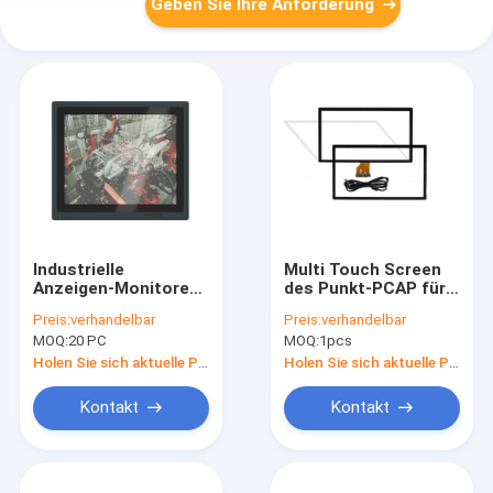
Geben Sie Ihre Anforderung
Industrielle
Multi Touch Screen
Anzeigen-Monitoren
des Punkt-PCAP für
Soems, 15"
Ausbildung 32" - 55"
Preis:
verhandelbar
Preis:
verhandelbar
widerstrebender
Eingangsspannung
MOQ:
20 PC
MOQ:
1pcs
kapazitiver Touch
5V
Screen 1024x768
Holen Sie sich aktuelle Preis
Holen Sie sich aktuelle Preis
Kontakt
Kontakt