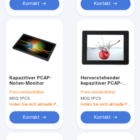
Kontakt
Kontakt
Kapazitiver PCAP-
Hervorstehender
Noten-Monitor
kapazitiver PCAP-
Noten-Monitor 10,4
Preis:
verhandelbar
Preis:
verhandelbar
Zoll-Flachbildschirm
MOQ:
1PCS
MOQ:
1PCS
Frameless
Holen Sie sich aktuelle Preis
Holen Sie sich aktuelle Preis
Kontakt
Kontakt