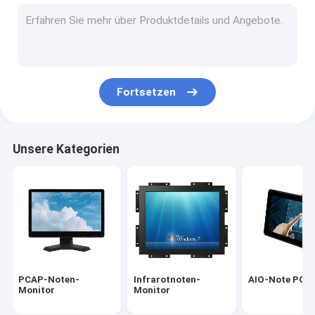
Infrarottouch Screen
Industrielle Anzeigen-Monitoren
SÄGE Noten-Monitor
Fortsetzen
PCAP-Noten-Folie
LCD im Freien, der Anzeige annonciert
Unsere Kategorien
Touch Screen Unterrichts-Brett
TFT LCD-Platte
Akustische Oberflächenwellen-Touch Screen
Widerstrebender Touch Screen
PCAP-Noten-
Infrarotnoten-
AIO-Note PC
Gebogener Touch Screen Monitor
Monitor
Monitor