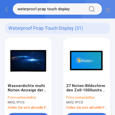
Waterproof Pcap Touch Display
(31)
Wasserdichte multi
27 Noten-Bildschirm
Noten-Anzeige der
des Zoll-1000units
Noten-PCAP, 21,5
PCAP 10 Punkte
Preis:
verhandelbar
Preis:
verhandelbar
Zoll-tragbares
wasserdichten DCs
MOQ:
1PCS
MOQ:
1PCS
Monitor-mit
12v
Berührungseingabe
Holen Sie sich aktuelle Preis
Holen Sie sich aktuelle Preis
Bildschirm