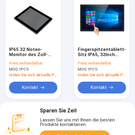
IP65 32 Noten-
Fingerspitzentablett-
Monitor des Zoll-
Sitz IP65, 32Inch
PCAP projektierte
Wechselstroms 220V
Preis:
verhandelbar
Preis:
verhandelbar
kapazitiven Touch
PCAP projektierte
MOQ:
1PCS
MOQ:
1PCS
Screen Monitor
kapazitiven Touch
Screen Monitor
Holen Sie sich aktuelle Preis
Holen Sie sich aktuelle Preis
Kontakt
Kontakt
Sparen Sie Zeit
Lassen Sie uns mit Ihnen die besten
Produkte kontaktieren.