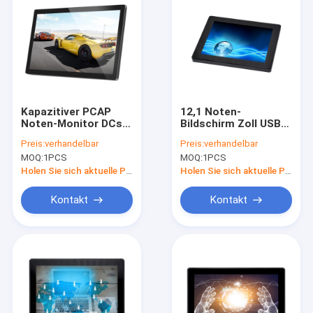
Kapazitiver PCAP
12,1 Noten-
Noten-Monitor DCs
Bildschirm Zoll USBs
12V für Kiosk ATM-
VGA DVI PCAP mit
Preis:
verhandelbar
Preis:
verhandelbar
Maschine 27 Zoll
ausgeglichenem Glas
MOQ:
1PCS
MOQ:
1PCS
wasserdicht
Holen Sie sich aktuelle Preis
Holen Sie sich aktuelle Preis
Kontakt
Kontakt
Startseite
Produkte
Über uns