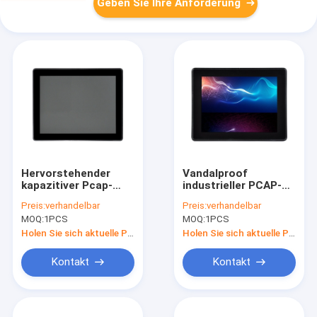
Geben Sie Ihre Anforderung
Hervorstehender
Vandalproof
kapazitiver Pcap-
industrieller PCAP-
Touch Screen
Noten-Bildschirm mit
Preis:
verhandelbar
Preis:
verhandelbar
Monitor 10 Punkt-
Schnittstelle Usb
MOQ:
1PCS
MOQ:
1PCS
multi Touch Screen
Vga Dvi
Holen Sie sich aktuelle Preis
Holen Sie sich aktuelle Preis
Kontakt
Kontakt