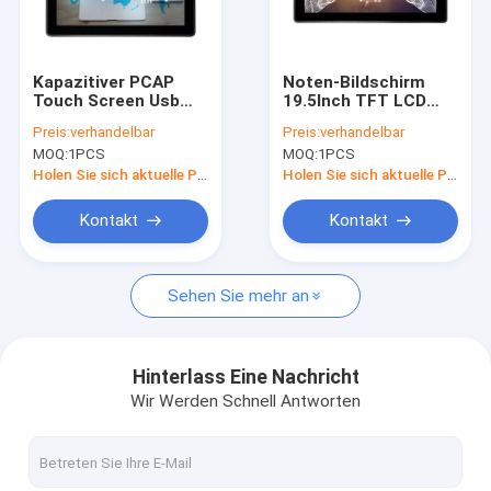
Fabrik Tour
Qualitätskontrolle
Kapazitiver PCAP
Noten-Bildschirm
Touch Screen Usb
19.5Inch TFT LCD
Kontakt
mit Vandalproof 17
PCAP mit Berg-
Preis:
verhandelbar
Preis:
verhandelbar
Zoll VESA Mounts
Klammer
MOQ:
1PCS
MOQ:
1PCS
75mm
Nachrichten
Holen Sie sich aktuelle Preis
Holen Sie sich aktuelle Preis
Alle Fälle
Kontakt
Kontakt
Sehen Sie mehr an
PCAP-Noten-Monitor
Infrarotnoten-Monitor
Hinterlass Eine Nachricht
Wir Werden Schnell Antworten
AIO-Note PC
PCAP-Touch Screen